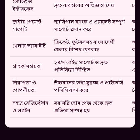
লোডিং ও
দ্রুত ব্যবহারের অভিজ্ঞতা দেয়
লোড
ইন্টারফেস
স্থানীয় পেমেন্ট
ন্যাসিপাল ব্যাংক ও ওয়ালেট সম্পূর্ণ
অন্য
সাপোর্ট
সাপোর্ট প্রদান করে
পেম
ক্রিকেট, ফুটবলসহ বাংলাদেশী
অন্
খেলার ভ্যারাইটি
খেলায় বিশেষ ফোকাস
কন্
২৪/৭ লাইভ সাপোর্ট ও দ্রুত
অনে
গ্রাহক সহায়তা
প্রতিক্রিয়া নিশ্চিত
এবং
নিরাপত্তা ও
উচ্চমানের তথ্য সুরক্ষা ও প্রাইভেসি
অন্য
গোপনীয়তা
পলিসি রক্ষা করে
বৈপ
সহজ রেজিস্ট্রেশন
সরাসরি হোম পেজ থেকে দ্রুত
অন্য
ও লগইন
প্রক্রিয়া সম্পন্ন হয়
বিল