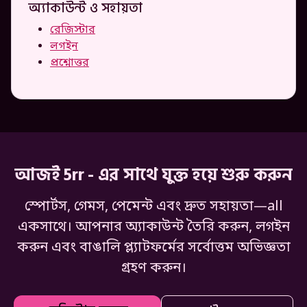
অ্যাকাউন্ট ও সহায়তা
রেজিস্টার
লগইন
প্রশ্নোত্তর
আজই 5rr - এর সাথে যুক্ত হয়ে শুরু করুন
স্পোর্টস, গেমস, পেমেন্ট এবং দ্রুত সহায়তা—all
একসাথে। আপনার অ্যাকাউন্ট তৈরি করুন, লগইন
করুন এবং বাঙালি প্ল্যাটফর্মের সর্বোত্তম অভিজ্ঞতা
গ্রহণ করুন।