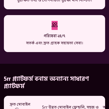
সুরক্ষিত তথ্য ও গোপনীয়তা সুরক্ষা মান নিশ্চিত।
পরিষেবা ২৪/৭
সতর্ক এবং দ্রুত গ্রাহক সহায়তা সেবা।
5rr প্ল্যাটফর্ম বনাম অন্যান্য সাধারণ
প্ল্যাটফর্ম
দ্রুত মোবাইল
5rr উন্নত মোবাইল ফ্রেন্ডলি, সহজ ও
অন্য